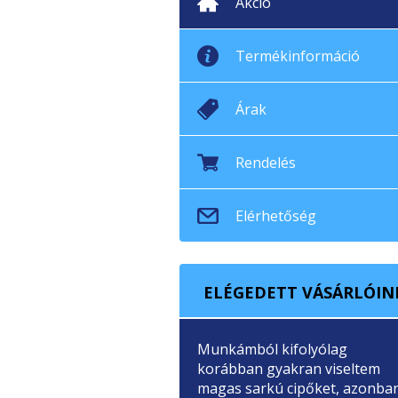
Akció
Termékinformáció
Árak
Rendelés
Elérhetőség
ELÉGEDETT VÁSÁRLÓIN
Munkámból kifolyólag
korábban gyakran viseltem
magas sarkú cipőket, azonba