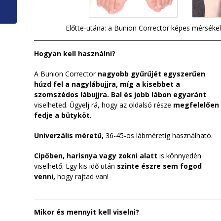
Előtte-utána: a Bunion Corrector képes mérsékeln
Hogyan kell használni?
A Bunion Corrector
nagyobb gyűrűjét egyszerűen
húzd fel a nagylábujjra, míg a kisebbet a
szomszédos lábujjra.
Bal és jobb lábon egyaránt
viselheted. Ügyelj rá, hogy az oldalsó része
megfelelően
fedje a bütyköt.
Univerzális méretű,
36-45-ös lábméretig használható.
Cipőben, harisnya vagy zokni alatt
is könnyedén
viselhető. Egy kis idő után
szinte észre sem fogod
venni,
hogy rajtad van!
Mikor és mennyit kell viselni?