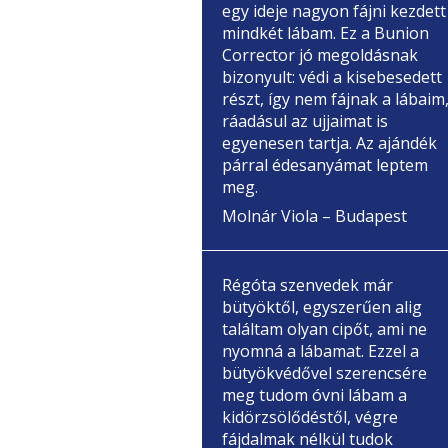
egy ideje nagyon fájni kezdett
mindkét lábam. Ez a Bunion
Corrector jó megoldásnak
bizonyult: védi a kisebesedett
részt, így nem fájnak a lábaim
ráadásul az ujjaimat is
egyenesen tartja. Az ajándék
párral édesanyámat leptem
meg.
Molnár Viola – Budapest
Régóta szenvedek már
bütyöktől, egyszerűen alig
találtam olyan cipőt, ami ne
nyomná a lábamat. Ezzel a
bütyökvédővel szerencsére
meg tudom óvni lábam a
kidörzsölődéstől, végre
fájdalmak nélkül tudok