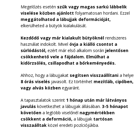
Megelőzés esetén
szűk vagy magas sarkú lábbelik
viselése közben ajánlott
folyamatosan hordani. Ezzel
meggátolhatod a lábujjak deformációját,
elkerülheted a bütyök kialakulását.
Kezdődő vagy már kialakult bütyöknél
rendszeres
használat indokolt. Mivel
óvja a kiálló csontot a
súrlódástól,
ezért már első alkalom során
jelentősen
csökkenhető vele a fájdalom.
Elmúlhat a
kidörzsölés, csillapodhat a bőrkeményedés.
Ahhoz, hogy a lábujjakat
segítsen visszaállítani
a helye
8 órás viselés
javasolt. Ez történhet
mezítláb, cipőben
vagy alvás közben
egyaránt.
A tapasztalatok szerint
1 hónap után már látványos
javulás
következhet a lábujjak állásában.
3-5 hónapot
követően
a legtöbb viselőnél
nagymértékben
csökkent a deformáció,
a lábujjak
tartósan
visszaálltak
közel eredeti pozíciójúkba.