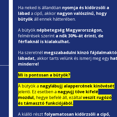
Ha neked is állandóan
nyomja és kidörzsöli a
lábad
a cipő, akkor
nagyon valószínű, hogy
bütyök
áll ennek hátterében.
,
A bütyök
népbetegség Magyarországon,
felmérések szerint
a nők 30%-át érinti, de
férfiaknál is kialakulhat.
Ha szeretnél
megszabadulni kínzó fájdalmaktó
lábadat,
akkor tarts velünk és ismerj meg egy
ha
minderre!
Mi is pontosan a bütyök?
A bütyök a
nagylábujj alappercének kinövését
jelenti. Ez esetben a
nagyujj töve kifelé
mozdul,
hegye befelé áll, ezáltal
veszít rugózó
és támasztó funkciójából.
A kiálló részt
folyamatosan kidörzsöli a cipő,