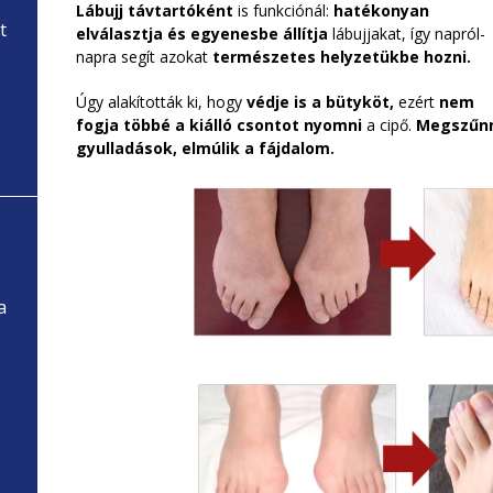
Lábujj távtartóként
is funkciónál:
hatékonyan
t
elválasztja és egyenesbe állítja
lábujjakat, így napról-
napra segít azokat
természetes helyzetükbe hozni.
Úgy alakították ki, hogy
védje is a bütyköt,
ezért
nem
fogja többé a kiálló csontot nyomni
a cipő.
Megszűnn
gyulladások, elmúlik a fájdalom.
s
a