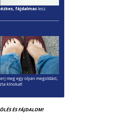
hézkes, fájdalmas
lesz.
erj meg egy olyan megoldást,
ta kínokat!
ÖLÉS ÉS FÁJDALOM!