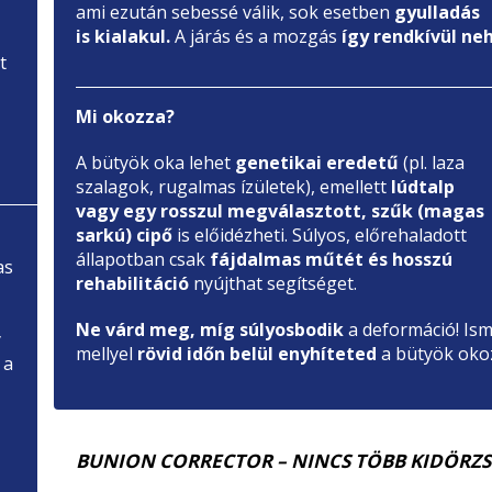
ami ezután sebessé válik, sok esetben
gyulladás
is kialakul.
A járás és a mozgás
így rendkívül ne
t
Mi okozza?
A bütyök oka lehet
genetikai eredetű
(pl. laza
szalagok, rugalmas ízületek), emellett
lúdtalp
vagy egy rosszul megválasztott, szűk (magas
sarkú) cipő
is előidézheti. Súlyos, előrehaladott
állapotban csak
fájdalmas műtét és hosszú
as
rehabilitáció
nyújthat segítséget.
Ne várd meg, míg súlyosbodik
a deformáció! Ism
y
mellyel
rövid időn belül enyhíteted
a bütyök okoz
 a
BUNION CORRECTOR – NINCS TÖBB KIDÖRZS