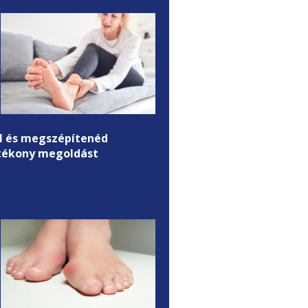
l és megszépítenéd
tékony megoldást