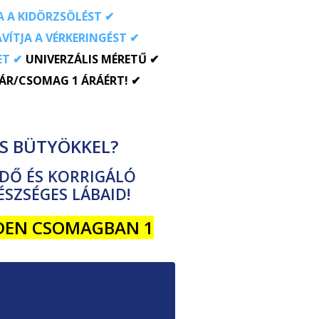
A A KIDÖRZSÖLÉST ✔
AVÍTJA A VÉRKERINGÉST ✔
ET ✔
UNIVERZÁLIS MÉRETŰ ✔
PÁR/CSOMAG 1 ÁRÁÉRT! ✔
S BÜTYÖKKEL?
DŐ ÉS KORRIGÁLÓ
ÉSZSÉGES LÁBAID!
NDEN CSOMAGBAN 1