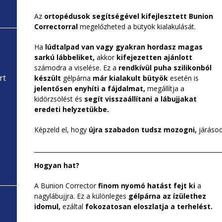
Az
ortopédusok segítségével kifejlesztett Bunion
Correctorral
megelőzheted a bütyök kialakulását.
Ha
lúdtalpad van vagy gyakran hordasz magas
sarkú lábbeliket,
akkor
kifejezetten ajánlott
számodra a viselése. Ez a
rendkívül puha szilikonból
rt
készült
gélpárna
már kialakult bütyök
esetén is
jelentősen enyhíti a fájdalmat,
megállítja a
kidörzsölést és
segít visszaállítani a lábujjakat
eredeti helyzetükbe.
Képzeld el, hogy
újra szabadon tudsz mozogni,
járáso
Hogyan hat?
A Bunion Corrector
finom nyomó hatást fejt ki
a
nagylábujjra. Ez a különleges
gélpárna az ízülethez
idomul,
ezáltal
fokozatosan eloszlatja a terhelést.