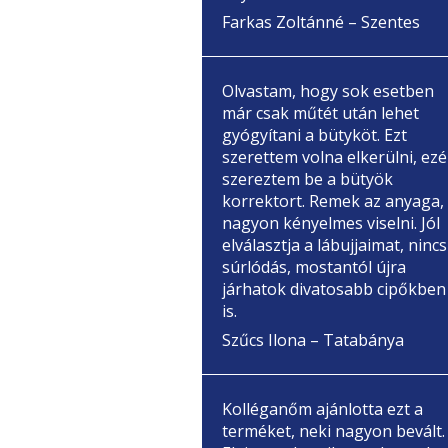
Farkas Zoltánné – Szentes
Olvastam, hogy sok esetben
már csak műtét után lehet
gyógyítani a bütyköt. Ezt
szerettem volna elkerülni, ezé
szereztem be a bütyök
korrektort. Remek az anyaga,
nagyon kényelmes viselni. Jól
elválasztja a lábujjaimat, nincs
súrlódás, mostantól újra
járhatok divatosabb cipőkben
is.
Szűcs Ilona – Tatabánya
Kolléganőm ajánlotta ezt a
terméket, neki nagyon bevált.