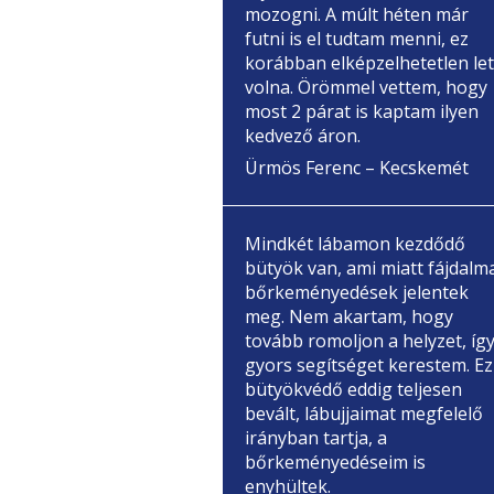
mozogni. A múlt héten már
futni is el tudtam menni, ez
korábban elképzelhetetlen let
volna. Örömmel vettem, hogy
most 2 párat is kaptam ilyen
kedvező áron.
Ürmös Ferenc – Kecskemét
Mindkét lábamon kezdődő
bütyök van, ami miatt fájdalm
bőrkeményedések jelentek
meg. Nem akartam, hogy
tovább romoljon a helyzet, íg
gyors segítséget kerestem. Ez
bütyökvédő eddig teljesen
bevált, lábujjaimat megfelelő
irányban tartja, a
bőrkeményedéseim is
enyhültek.