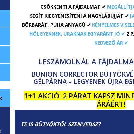
CSÖKKENTI A FÁJDALMAT ✔
MEGÁLLÍTJ
SEGÍT KIEGYENESÍTENI A NAGYLÁBUJJAT ✔
J
BŐRBARÁT, PUHA ANYAGÚ ✔
KÉNYELMES VISEL
HÖLGYEKNEK, URAKNAK EGYARÁNT JÓ ✔
2 
KEDVEZŐ ÁR ✔
LESZÁMOLNÁL A FÁJDALMA
BUNION CORRECTOR BÜTYÖKVÉ
GÉLPÁRNA – LEGYENEK ÚJRA EG
1+1 AKCIÓ: 2 PÁRAT KAPSZ MI
K
ÁRÁÉRT!
TE IS BÜTYÖKTŐL SZENVEDSZ?
n