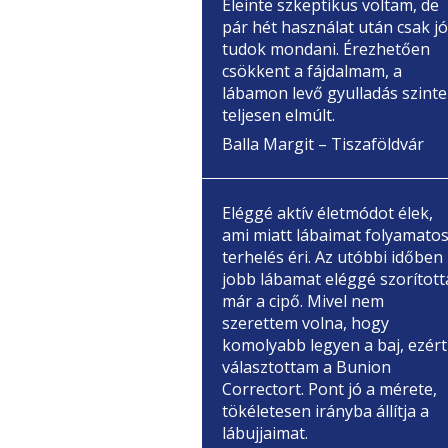
Eleinte szkeptikus voltam, de
pár hét használat után csak jó
tudok mondani. Érezhetően
csökkent a fájdalmam, a
lábamon levő gyulladás szinte
teljesen elmúlt.
Balla Margit – Tiszaföldvár
Eléggé aktív életmódot élek,
ami miatt lábaimat folyamato
terhelés éri. Az utóbbi időben
jobb lábamat eléggé szorított
már a cipő. Mivel nem
szerettem volna, hogy
komolyabb legyen a baj, ezért
választottam a Bunion
Correctort. Pont jó a mérete,
tökéletesen irányba állítja a
lábujjaimat.